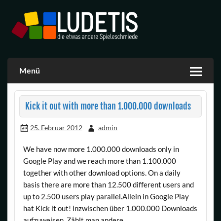
Skip
to
content
Ludetis Spiele
Menü
Kick it out with more than 1.000.000 downloads
25. Februar 2012
admin
We have now more 1.000.000 downloads only in
Google Play and we reach more than 1.100.000
together with other download options. On a daily
basis there are more than 12.500 different users and
up to 2.500 users play parallel.
Allein in Google Play
hat Kick it out! inzwischen über 1.000.000 Downloads
aufzuweisen. Zählt man andere