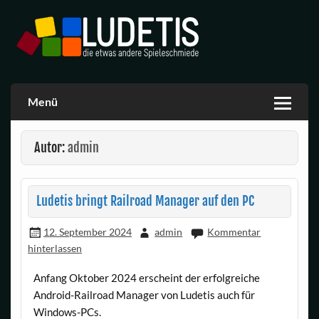
Skip
to
content
Ludetis Spiele
Menü
Autor:
admin
Ludetis bringt Railroad Manager auf den PC
12. September 2024
admin
Kommentar
hinterlassen
Anfang Oktober 2024 erscheint der erfolgreiche
Android-Railroad Manager von Ludetis auch für
Windows-PCs.