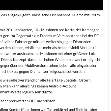
 das ausgeklügelte, klassische Eisenbahnbau-Game mit Retro-
9 mit 20+ Landkarten, 10+ Missionen pro Karte, der Kampagne
eugen. Im Gegensatz zur Freemium-Version stehen bei der PC-
 zusätzliche Fahrzeuge müssen weiterhin gegen Diamanten
erden können, erhält man mehr als bei der Mobil-Version für
er weiter ausbauen und Missionen mit einer größeren Lok-
. Dieses Konzept, das einen hohen Wiederspielwert ermöglicht,
l gegenüber der Mobilversion stehen jedoch alle eingebauten
nicht extra gegen Diamanten freigeschaltet werden.
 wie selbstverständlich alle Feiertags-Specials (Ostern,
n. Man kann allerdings keinen Android-Account
amant-Werte logisch sein dürfte.
m sehr preiswerten DLC nachrüsten.
lem Komfortfunktionen wie Tastenkürzel und Tooltips, aber