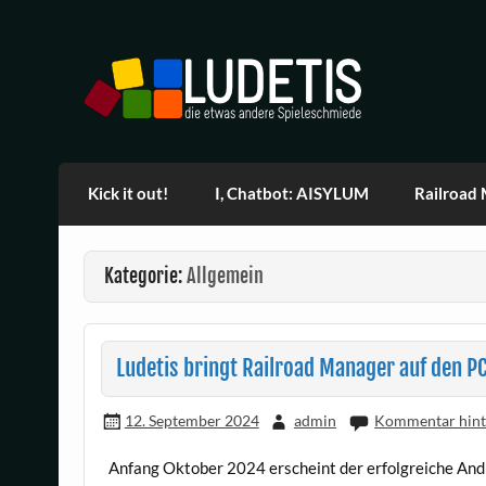
Skip
to
content
Ludetis Spiele
Kick it out!
I, Chatbot: AISYLUM
Railroad
Kategorie:
Allgemein
Ludetis bringt Railroad Manager auf den P
12. September 2024
admin
Kommentar hint
Anfang Oktober 2024 erscheint der erfolgreiche And